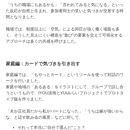
「うちの職場にもあるかも」「言われてみると気になる」といっ
た反応が自然と生まれ、参加者同士の笑いと気づきが交差する時
間となりました。
職場では、制度以上に「空気」による抑圧が強く働く場面も多
く、そうした見えにくい構造を“遊び”の要素を交えて可視化する
アプローチは多くの共感を呼びました。
家庭編：カードで気づきを引き出す
家庭編では、「もやっとカード」というツールを使って対話のワ
ークを行いました。
家庭や地域の「あるある」をイラストにして、グループで話し合
うというもので、IYOU淡海とYUIみらいプロジェクトでプロトタ
イプ版を作りました。
「夫が正社員だから私がパートになった」「うちは嫁が強いから
な、と話す飲み会の風景」などに対して、
それって本当に“自分で選んだ”こと？