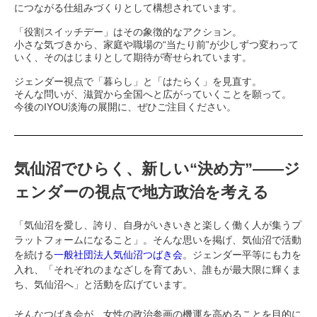
につながる仕組みづくりとして構想されています。
「役割スイッチデー」はその象徴的なアクション。
小さな気づきから、家庭や職場の“当たり前”が少しずつ変わって
いく、そのはじまりとして期待が寄せられています。
ジェンダー視点で「暮らし」と「はたらく」を見直す。
そんな問いが、滋賀から全国へと広がっていくことを願って。
今後のIYOU淡海の展開に、ぜひご注目ください。
気仙沼でひらく、新しい“決め方”——ジ
ェンダーの視点で地方政治を考える
「気仙沼を愛し、誇り、自身がいきいきと楽しく働く人が集うプ
ラットフォームになること」。そんな思いを掲げ、気仙沼で活動
を続ける
一般社団法人気仙沼つばき会
。ジェンダー平等にも力を
入れ、「それぞれのまなざしを育てあい、誰もが最大限に輝くま
ち、気仙沼へ」と活動を広げています。
そんなつばき会が、女性の政治参画の機運を高めることを目的に