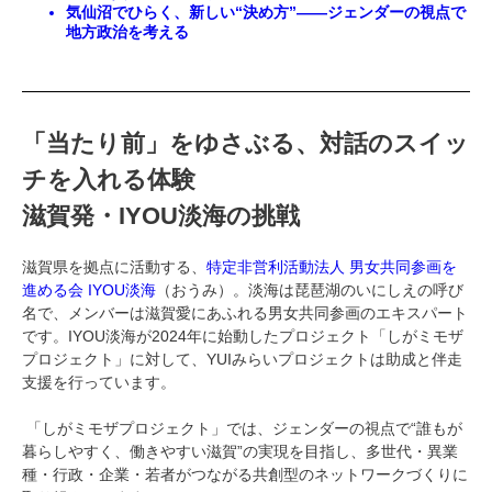
気仙沼でひらく、新しい“決め方”——ジェンダーの視点で
地方政治を考える
「当たり前」をゆさぶる、対話のスイッ
チを入れる体験
滋賀発・IYOU淡海の挑戦
滋賀県を拠点に活動する、
特定非営利活動法人 男女共同参画を
進める会 IYOU淡海
（おうみ）。淡海は琵琶湖のいにしえの呼び
名で、メンバーは滋賀愛にあふれる男女共同参画のエキスパート
です。IYOU淡海が2024年に始動したプロジェクト「しがミモザ
プロジェクト」に対して、YUIみらいプロジェクトは助成と伴走
支援を行っています。
「しがミモザプロジェクト」では、ジェンダーの視点で“誰もが
暮らしやすく、働きやすい滋賀”の実現を目指し、多世代・異業
種・行政・企業・若者がつながる共創型のネットワークづくりに